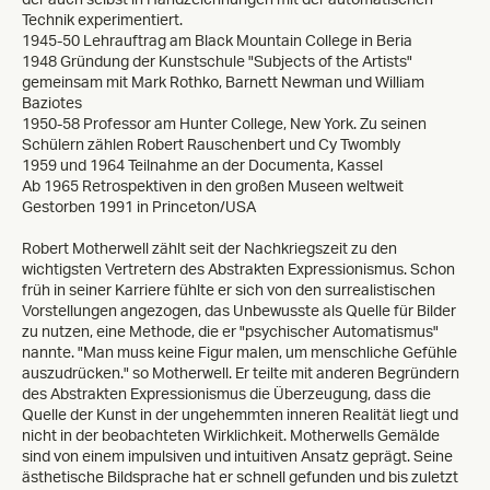
Technik experimentiert.
1945-50 Lehrauftrag am Black Mountain College in Beria
1948 Gründung der Kunstschule "Subjects of the Artists"
gemeinsam mit Mark Rothko, Barnett Newman und William
Baziotes
1950-58 Professor am Hunter College, New York. Zu seinen
Schülern zählen Robert Rauschenbert und Cy Twombly
1959 und 1964 Teilnahme an der Documenta, Kassel
Ab 1965 Retrospektiven in den großen Museen weltweit
Gestorben 1991 in Princeton/USA
Robert Motherwell zählt seit der Nachkriegszeit zu den
wichtigsten Vertretern des Abstrakten Expressionismus. Schon
früh in seiner Karriere fühlte er sich von den surrealistischen
Vorstellungen angezogen, das Unbewusste als Quelle für Bilder
zu nutzen, eine Methode, die er "psychischer Automatismus"
nannte. "Man muss keine Figur malen, um menschliche Gefühle
auszudrücken." so Motherwell. Er teilte mit anderen Begründern
des Abstrakten Expressionismus die Überzeugung, dass die
Quelle der Kunst in der ungehemmten inneren Realität liegt und
nicht in der beobachteten Wirklichkeit. Motherwells Gemälde
sind von einem impulsiven und intuitiven Ansatz geprägt. Seine
ästhetische Bildsprache hat er schnell gefunden und bis zuletzt