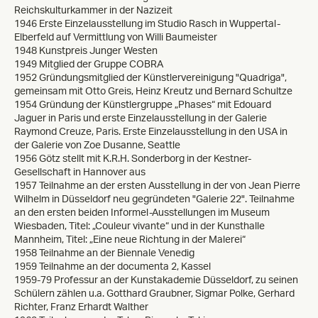
Reichskulturkammer in der Nazizeit
1946 Erste Einzelausstellung im Studio Rasch in Wuppertal-
Elberfeld auf Vermittlung von Willi Baumeister
1948 Kunstpreis Junger Westen
1949 Mitglied der Gruppe COBRA
1952 Gründungsmitglied der Künstlervereinigung "Quadriga",
gemeinsam mit Otto Greis, Heinz Kreutz und Bernard Schultze
1954 Gründung der Künstlergruppe „Phases“ mit Edouard
Jaguer in Paris und erste Einzelausstellung in der Galerie
Raymond Creuze, Paris. Erste Einzelausstellung in den USA in
der Galerie von Zoe Dusanne, Seattle
1956 Götz stellt mit K.R.H. Sonderborg in der Kestner-
Gesellschaft in Hannover aus
1957 Teilnahme an der ersten Ausstellung in der von Jean Pierre
Wilhelm in Düsseldorf neu gegründeten "Galerie 22". Teilnahme
an den ersten beiden Informel-Ausstellungen im Museum
Wiesbaden, Titel: „Couleur vivante“ und in der Kunsthalle
Mannheim, Titel: „Eine neue Richtung in der Malerei“
1958 Teilnahme an der Biennale Venedig
1959 Teilnahme an der documenta 2, Kassel
1959-79 Professur an der Kunstakademie Düsseldorf, zu seinen
Schülern zählen u.a. Gotthard Graubner, Sigmar Polke, Gerhard
Richter, Franz Erhardt Walther