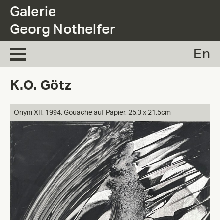
.
Galerie
Georg Nothelfer
En
K.O. Götz
Onym XII,
1994, Gouache auf Papier, 25,3 x 21,5cm