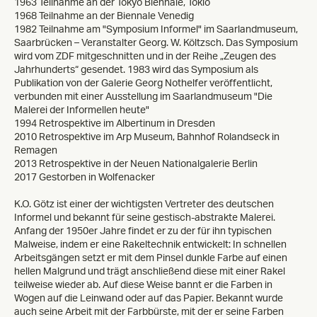
1963 Teilnahme an der Tokyo Biennale, Tokio
1968 Teilnahme an der Biennale Venedig
1982 Teilnahme am "Symposium Informel" im Saarlandmuseum,
Saarbrücken – Veranstalter Georg. W. Költzsch. Das Symposium
wird vom ZDF mitgeschnitten und in der Reihe „Zeugen des
Jahrhunderts“ gesendet. 1983 wird das Symposium als
Publikation von der Galerie Georg Nothelfer veröffentlicht,
verbunden mit einer Ausstellung im Saarlandmuseum "Die
Malerei der Informellen heute"
1994 Retrospektive im Albertinum in Dresden
2010 Retrospektive im Arp Museum, Bahnhof Rolandseck in
Remagen
2013 Retrospektive in der Neuen Nationalgalerie Berlin
2017 Gestorben in Wolfenacker
K.O. Götz ist einer der wichtigsten Vertreter des deutschen
Informel und bekannt für seine gestisch-abstrakte Malerei.
Anfang der 1950er Jahre findet er zu der für ihn typischen
Malweise, indem er eine Rakeltechnik entwickelt: In schnellen
Arbeitsgängen setzt er mit dem Pinsel dunkle Farbe auf einen
hellen Malgrund und trägt anschließend diese mit einer Rakel
teilweise wieder ab. Auf diese Weise bannt er die Farben in
Wogen auf die Leinwand oder auf das Papier. Bekannt wurde
auch seine Arbeit mit der Farbbürste, mit der er seine Farben