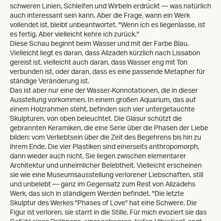
schweren Linien, Schleifen und Wirbeln erdrückt — was natürlich
auch interessant sein kann. Aber die Frage, wann ein Werk
vollendet ist, bleibt unbeantwortet. "Wenn ich es liegenlasse, ist
es fertig. Aber vielleicht kehre ich zurück."
Diese Schau beginnt beim Wasser und mit der Farbe Blau.
Vielleicht liegt es daran, dass Alizadeh kürzlich nach Lissabon
gereist ist, vielleicht auch daran, dass Wasser eng mit Ton
verbunden ist, oder daran, dass es eine passende Metapher für
ständige Veränderung ist.
Das ist aber nur eine der Wasser-Konnotationen, die in dieser
Ausstellung vorkommen. In einem großen Aquarium, das auf
einem Holzrahmen steht, befinden sich vier untergetauchte
Skulpturen, von oben beleuchtet. Die Glasur schützt die
gebrannten Keramiken, die eine Serie über die Phasen der Liebe
bilden: vom Verliebtsein über die Zeit des Begehrens bis hin zu
ihrem Ende. Die vier Plastiken sind einerseits anthropomorph,
dann wieder auch nicht. Sie liegen zwischen elementarer
Architektur und unheimlicher Belebtheit. Vielleicht erscheinen
sie wie eine Museumsausstellung verlorener Liebschaften, still
und unbelebt — ganz im Gegensatz zum Rest von Alizadehs
Werk, das sich in ständigem Werden befindet. "Die letzte
Skulptur des Werkes "Phases of Love" hat eine Schwere. Die
Figur ist verloren, sie starrt in die Stille. Für mich evoziert sie das