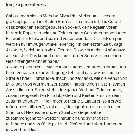
Iran) zu präsentieren.
Schaut man sich in Mahdad Alizadehs Atelier um — einem
großzügigen Loft im Süden Berlins —, hat man oft das Gefühl,
dass zwischen selbstgebauten Sockeln, den Regalen voller
Keramik, Papierstapeln und Zeichnungen Gesichter hervorlugen.
Ein weiterer Blick, und sie sind verschwunden. Die Tonklumpen
werden nur im Augenwinkel lebendig. "In der letzten Zeit", sagt
Alizadeh, "zeichne ich viele Figuren. So wie in meiner Anfangszeit
als Künstler. Das kommt noch aus meiner Schulzeit, in der ich
Gesichter gezeichnet habe."
Alizadeh plant nicht. "Meine Installationen entstehen intuitiv. Ich
benutze, was mir zur Verfügung steht und das, was ich auf der
Straße finde." Holzstücke, frisch und zerhackt, wie die Venus von
Milo, oder von Würmern zerfressen, haben einen Platz in seinen
Ausstellungen. So entsteht eine ganze Welt aus Zeichnungen,
zusammengesetzten Fundobjekten und Resten kurz vor dem
Zusammenbruch — "Ich möchte meine Skulpturen so frei wie
möglich installieren", sagt er —, die eigentlich nur durch einen
Sinn fürs Eklektische und ein Spiel der Gegensätze
zusammengehalten werden: natürlich und synthetisch,
gefunden und sorgfältig platziert, fließend und starr, brandneu
und zerbrechlich.