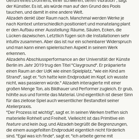
Gefühl eines Dröhnens, einer schweren, tiefen Vibration", sagt
der Künstler. Es ist, als würde man auf den Grund des Pools
tauchen, und damit in eine andere Welt.
Alizadeh denkt über Raum nach. Manchmal werden Werke je
nach Kontext unterschiedlich positioniert und monatelang plant
er den Aufbau einer Ausstellung: Räume, Säulen, Ecken, die
Lücken dazwischen. Letztlich fügen sich die Installationen sehr
intuitiv zusammen. Aber das ist nur ein scheinbarer Widerspruch
und man kann einen spielerischen Aspekt in seinem Werk
erkennen.
Alizadehs Abschlussperformance an der Universität der Künste
Berlin im Jahr 2019 trug den Titel "Clayground". Er präparierte
einen Raum an der UdK wie einen Spielplatz, "wie ein Kind am
Strand", sagt er. "Ich hatte kein Endprodukt im Kopf, ich wusste
nicht, was passieren würde." Alizadeh interagierte mit einer
großen Menge Ton, als Bildhauer und Performer zugleich. Er grub,
höhlte aus und formte das Material. Und eigentlich ist dieser Sinn
für das ziellose Spiel auch wesentlicher Bestandteil seiner
Atelierpraxis.
"Der Prozess ist wichtig", sagt er. In seinen Werken treffen sich
materielle Rohheit und Freiheit. Vielleicht ist das Primitive ein
feature
und kein
bug
, und Alizadeh begrüßt die Begrenzungen,
die einem ausgefeilten Endprodukt eigentlich nicht förderlich
sind. "Egal was ich finde", sagt er, "ich arbeite gerne mit