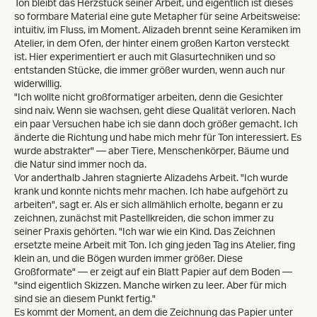
Ton bleibt das Herzstück seiner Arbeit, und eigentlich ist dieses
so formbare Material eine gute Metapher für seine Arbeitsweise:
intuitiv, im Fluss, im Moment. Alizadeh brennt seine Keramiken im
Atelier, in dem Ofen, der hinter einem großen Karton versteckt
ist. Hier experimentiert er auch mit Glasurtechniken und so
entstanden Stücke, die immer größer wurden, wenn auch nur
widerwillig.
"Ich wollte nicht großformatiger arbeiten, denn die Gesichter
sind naiv. Wenn sie wachsen, geht diese Qualität verloren. Nach
ein paar Versuchen habe ich sie dann doch größer gemacht. Ich
änderte die Richtung und habe mich mehr für Ton interessiert. Es
wurde abstrakter" — aber Tiere, Menschenkörper, Bäume und
die Natur sind immer noch da.
Vor anderthalb Jahren stagnierte Alizadehs Arbeit. "Ich wurde
krank und konnte nichts mehr machen. Ich habe aufgehört zu
arbeiten", sagt er. Als er sich allmählich erholte, begann er zu
zeichnen, zunächst mit Pastellkreiden, die schon immer zu
seiner Praxis gehörten. "Ich war wie ein Kind. Das Zeichnen
ersetzte meine Arbeit mit Ton. Ich ging jeden Tag ins Atelier, fing
klein an, und die Bögen wurden immer größer. Diese
Großformate" — er zeigt auf ein Blatt Papier auf dem Boden —
"sind eigentlich Skizzen. Manche wirken zu leer. Aber für mich
sind sie an diesem Punkt fertig."
Es kommt der Moment, an dem die Zeichnung das Papier unter