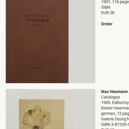
1991
,
116 pages
ISBN
EUR 28
Order
Max Neumann
Catalogue
1985
,
Edited by
Reiner Haarma
german, 72 pages,
Galerie Georg 
ISBN 3-87329-