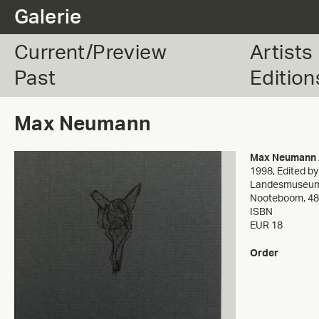
.
Galerie
Current/Preview
Artists
Past
Edition
Max Neumann
Max Neumann
1998
,
Edited b
Landesmuseum,
Nooteboom, 48
ISBN
EUR 18
Order