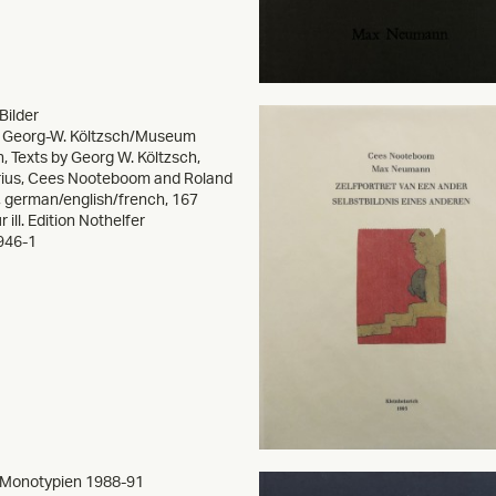
Bilder
y Georg-W. Költzsch/Museum
 Texts by Georg W. Költzsch,
rius, Cees Nooteboom and Roland
, german/english/french, 167
 ill. Edition Nothelfer
946-1
Monotypien 1988-91