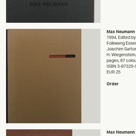
Max Neumann
1994
,
Edited b
Folkwang Essen,
Joachim Sarto
H. Wiegenstein
pages, 87 colour
ISBN 3-87329-
EUR 25
Order
Max Neumann