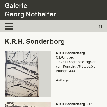
.
Galerie
Georg Nothelfer
En
K.R.H. Sonderborg
K.R.H. Sonderborg
O.T./Untitled
1969, Lithographie, signiert
vom Künstler, 76,3 x 56,5 cm
Auflage: 300
Anfrage
K.R.H. Sonderborg
O.T./