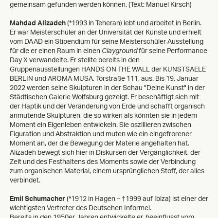
gemeinsam gefunden werden können. (Text: Manuel Kirsch)
Mahdad Alizadeh
(*1993 in Teheran) lebt und arbeitet in Berlin.
Er war Meisterschüler an der Universität der Künste und erhielt
vom DAAD ein Stipendium für seine Meisterschüler-Ausstellung
für die er einen Raum in einen
Clayground
für seine Performance
Day X verwandelte. Er stellte bereits in den
Gruppenausstellungen HANDS ON THE WALL der KUNSTSAELE
BERLIN und AROMA MUSA, Torstraße 111, aus. Bis 19. Januar
2022 werden seine Skulpturen in der Schau "Deine Kunst" in der
Städtischen Galerie Wolfsburg gezeigt. Er beschäftigt sich mit
der Haptik und der Veränderung von Erde und schafft organisch
anmutende Skulpturen, die so wirken als könnten sie in jedem
Moment ein Eigenleben entwickeln. Sie oszillieren zwischen
Figuration und Abstraktion und muten wie ein eingefrorener
Moment an, der die Bewegung der Materie angehalten hat.
Alizadeh bewegt sich hier in Diskursen der Vergänglichkeit, der
Zeit und des Festhaltens des Moments sowie der Verbindung
zum organischen Material, einem ursprünglichen Stoff, der alles
verbindet.
Emil Schumacher
(*1912 in Hagen – †1999 auf Ibiza) ist einer der
wichtigsten Vertreter des Deutschen Informel.
Bereits in den 1950er Jahren entwickelte er, beeinflusst vom