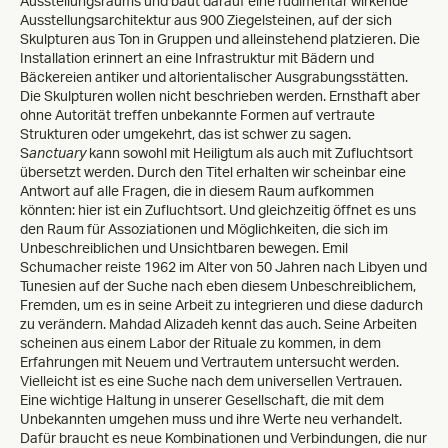
Ausstellungsraums und baut darauf eine rudimentär wirkende
Ausstellungsarchitektur aus 900 Ziegelsteinen, auf der sich
Skulpturen aus Ton in Gruppen und alleinstehend platzieren. Die
Installation erinnert an eine Infrastruktur mit Bädern und
Bäckereien antiker und altorientalischer Ausgrabungsstätten.
Die Skulpturen wollen nicht beschrieben werden. Ernsthaft aber
ohne Autorität treffen unbekannte Formen auf vertraute
Strukturen oder umgekehrt, das ist schwer zu sagen.
S
anctuary
kann sowohl mit Heiligtum als auch mit Zufluchtsort
übersetzt werden. Durch den Titel erhalten wir scheinbar eine
Antwort auf alle Fragen, die in diesem Raum aufkommen
könnten: hier ist ein Zufluchtsort. Und gleichzeitig öffnet es uns
den Raum für Assoziationen und Möglichkeiten, die sich im
Unbeschreiblichen und Unsichtbaren bewegen. Emil
Schumacher reiste 1962 im Alter von 50 Jahren nach Libyen und
Tunesien auf der Suche nach eben diesem Unbeschreiblichem,
Fremden, um es in seine Arbeit zu integrieren und diese dadurch
zu verändern. Mahdad Alizadeh kennt das auch. Seine Arbeiten
scheinen aus einem Labor der Rituale zu kommen, in dem
Erfahrungen mit Neuem und Vertrautem untersucht werden.
Vielleicht ist es eine Suche nach dem universellen Vertrauen.
Eine wichtige Haltung in unserer Gesellschaft, die mit dem
Unbekannten umgehen muss und ihre Werte neu verhandelt.
Dafür braucht es neue Kombinationen und Verbindungen, die nur