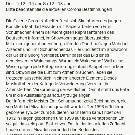
Do – Fr 12 – 19 Uhr, Sa 12 – 18 Uhr
Bitte beachten Sie die aktuellen Corona Bestimmungen!
Die Galerie Georg Nothelfer freut sich Skulpturen des jungen
Künstlers Mahdad Alizadeh mit Papierarbeiten von Emil
Schumacher, einem der wichtigsten Repräsentanten des
Deutschen Informel, im Showroom gegenüberzustellen.
Mit einem generationenübergreifenden Duett befragen Mahdad
Alizadeh und Emil Schumacher das Hier und Jetzt im Showroom
der Galerie Georg Nothelfer. Dafür passt das Bild eines
gemeinsamen Walgesangs. Warum ein Walgesang? Weil diese
Wesen gegen jede Kategorisierung einfach Säugetiere im Meer
sind. Obwohl sie die Luft zum Atmen brauchen, leben sie
trotzdem ausschließlich in einem anderen Element. Dieses
Maskottchen der Kategorie-Verweigerung, Vorreiter im
Artensterben, Verkörperung der weltlichen Demut steht uns Pate
um in die Ausstellung
sanctuary
zu gelangen.
Der Informelle Meister Emil Schumacher zeigt Zeichnungen, die
von Mahdad Alizadeh ausgewählt wurden. Der 1993 in Teheran
geborene Typ, der zum Studieren nach Berlin kam, findet den
1912 in Hagen geborenen und 1999 auf Ibiza verstorbenen Emil
so gut, dass ein paar Blätter von Emil in der Installation Zuflucht
finden dürfen. Alizadeh verändert den Boden des