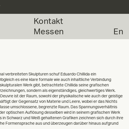
r
Kontakt
Messen
En
al verbreiteten Skulpturen schuf Eduardo Chillida ein
gleich es eine klare formale wie auch inhaltliche Verbindung
ulpturalen Werk gibt, betrachtete Chillida seine grafischen
orzeichnungen, sondern als eigenständiges, gleichwertiges Werk.
uvre ist der Raum, sowohl der physikalische wie auch der geistige
häftigt der Gegensatz von Materie und Leere, wobei er das Nichts
 Masse umschlossene, begrenzte Raum. Das Spannungsverhältnis
er optischen Auflösung desselben wird in seinem grafischen Werk
s in Schwarz und Weiß gehaltenen Grafiken zeichnen sich durch ihre
sche Formensprache aus und überzeugen darüber hinaus aufgrund