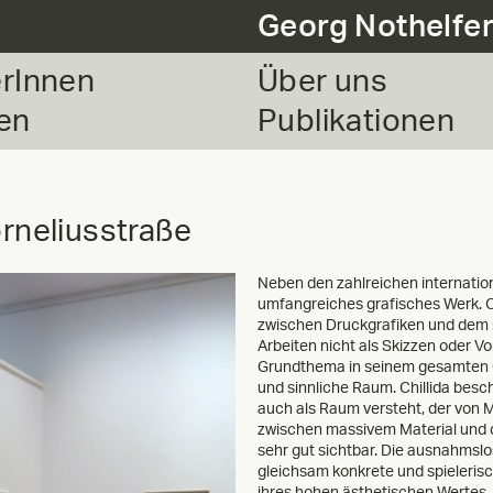
Georg Nothelfe
erInnen
Über uns
en
Publikationen
orneliusstraße
Neben den zahlreichen internation
umfangreiches grafisches Werk. Ob
zwischen Druckgrafiken und dem sk
Arbeiten nicht als Skizzen oder V
Grundthema in seinem gesamten Oe
und sinnliche Raum. Chillida besc
auch als Raum versteht, der von
zwischen massivem Material und d
sehr gut sichtbar. Die ausnahmslo
gleichsam konkrete und spieleri
ihres hohen ästhetischen Wertes.