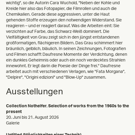
wichtig", so die Autorin Cara Wuchold, "Neben der Kohle und
Kreide hier also das Fotopapier, die Filmrollen und auch die
Chemikalien. Gerade diese aggressiven, unter die Haut
gehenden Stoffe erzeugen den notwendigen Widerstand. Sie
reagieren – und er reagiert darauf. Was die Arbeiten eint: Sie
verzichten auf Farbe, das Schwarz-Weiß dominiert. Die
Vielfältigkeit von Grau zeigt sich in den jüngst entstandenen
großformatigen, flächigeren Bildern. Das Grau schimmert hier
bräunlich, gelblich, bläulich. In seinen Zeichnungen, Fotografien
und Filmen schafft Daufresne Momente der Verdichtung, denen
ein dunkles Geheimnis oder auch ein noch verdecktes Strahlen
innewohnt. Er legt darin die Poesie der Dinge frei." Daufresne
arbeitet auch mit verschiedenen Verlagen, wie "Fata Morgana",
"Delpire", "Origini edizioni" und "Blow-Up" zusammen.
Ausstellungen
Collection Nothelfer. Selection of works from the 1960s to the
present
20. Juni bis 21. August 2026
Galerie
Untitled (Möglichkeiten einer Technik)