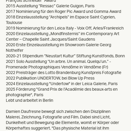
François Schneider” Award
2015 Ausstellung “Ressac” Galerie Guigon, Paris
2017 Nominierung für den Roger Pic Award und Gomma Award
2018 Einzelausstellung “Archipels” im Espace Saint Cyprien,
Toulouse
2019 Nominierung für den Leica Italy - Voix Off, Arles/Frankreich
2020 Einzelausstellung „Mondfinsternis“ im Contemporary Art
Center – Chapelle Saint Jacques/Saint Gaudens
2020 Erste Einzelausstellung im Showroom Galerie Georg
Nothelfer
2020-21 Stipendium “Neustart Kultur” Stiftung Kunstfonds, Bonn
2021 Solo Ausstellung “Un arbre. Un animal. Quelqu’un.” -
Promenade Photographiques Vendôme in Vendôme (Fr)
2022 Preisträger des Lotto Brandenburg Kunstpreis Fotografie
2022 Publikation UNDERTOW, bei Blow Up Press
2024 Einzelausstellung "Undertow" in der Leica Galerie, Paris
2025 Förderung "Grand Prix de l’Académie des beaux-arts en
photographie", Paris
Lebt und arbeitet in Berlin
Damien Daufresne bewegt sich zwischen den Disziplinen
Malerei, Zeichnung, Fotografie und Film. Dabei sind Licht,
Dunkelheit und Bewegung die Elemente, womit er Körper oder
Körperhaftes suggeriert. "Das physische Material ist ihm