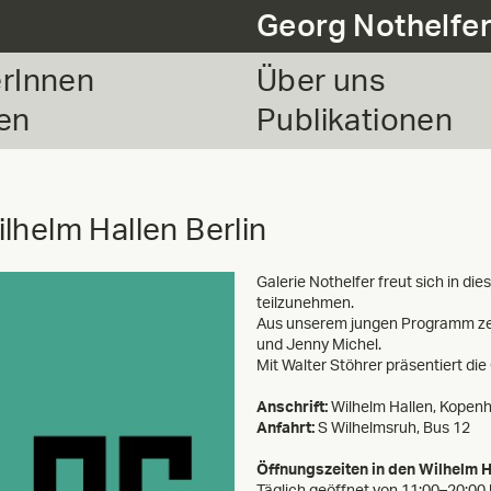
Georg Nothelfe
erInnen
Über uns
en
Publikationen
helm Hallen Berlin
Galerie Nothelfer freut sich in d
teilzunehmen.
Aus unserem jungen Programm zeig
und Jenny Michel.
Mit Walter Stöhrer präsentiert die 
Anschrift:
Wilhelm Hallen, Kopen
Anfahrt:
S Wilhelmsruh, Bus 12
Öffnungszeiten in den Wilhelm H
Täglich geöffnet von 11:00–20:00