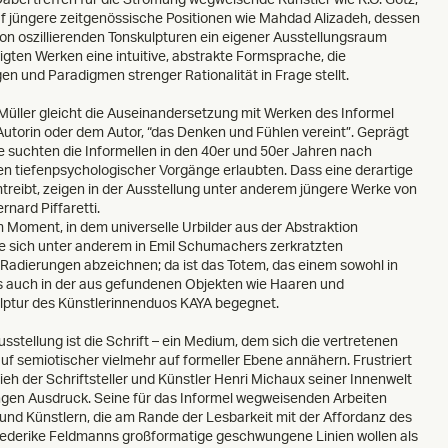
uf jüngere zeitgenössische Positionen wie Mahdad Alizadeh, dessen
on oszillierenden Tonskulpturen ein eigener Ausstellungsraum
igten Werken eine intuitive, abstrakte Formsprache, die
en und Paradigmen strenger Rationalität in Frage stellt.
Müller gleicht die Auseinandersetzung mit Werken des Informel
Autorin oder dem Autor, “das Denken und Fühlen vereint”. Geprägt
e suchten die Informellen in den 40er und 50er Jahren nach
en tiefenpsychologischer Vorgänge erlaubten. Dass eine derartige
mtreibt, zeigen in der Ausstellung unter anderem jüngere Werke von
rnard Piffaretti.
 Moment, in dem universelle Urbilder aus der Abstraktion
die sich unter anderem in Emil Schumachers zerkratzten
 Radierungen abzeichnen; da ist das Totem, das einem sowohl in
ls auch in der aus gefundenen Objekten wie Haaren und
lptur des Künstlerinnenduos KAYA begegnet.
usstellung ist die Schrift – ein Medium, dem sich die vertretenen
auf semiotischer vielmehr auf formeller Ebene annähern. Frustriert
eh der Schriftsteller und Künstler Henri Michaux seiner Innenwelt
gen Ausdruck. Seine für das Informel wegweisenden Arbeiten
n und Künstlern, die am Rande der Lesbarkeit mit der Affordanz des
iederike Feldmanns großformatige geschwungene Linien wollen als