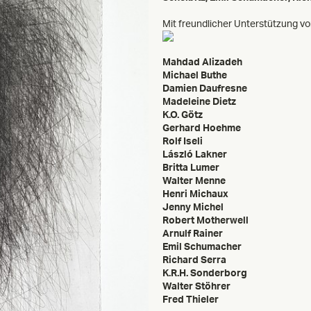
Mit freundlicher Unterstützung v
Mahdad Alizadeh
Michael Buthe
Damien Daufresne
Madeleine Dietz
K.O. Götz
Gerhard Hoehme
Rolf Iseli
László Lakner
Britta Lumer
Walter Menne
Henri Michaux
Jenny Michel
Robert Motherwell
Arnulf Rainer
Emil Schumacher
Richard Serra
K.R.H. Sonderborg
Walter Stöhrer
Fred Thieler