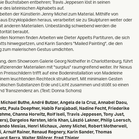
 sie Buchstaben entbehren; Travis Jeppesen löst in seinen
e des lateinischen Alphabets auf.
beiten der Künstlerin Jenny Michel zum Material. Mithilfe von
 aus Enzyklopädien heraus, verarbeitet sie zu Skulpturen weiter oder
 mit anderen Materialien. Unbeständig schwebend werden die
torität beraubt.
len Normen finden Arbeiten wie Dieter Appelts Partituren, die sich
atts hinwegsetzen, und Karin Sanders "Mailed Painting", die den
ng zum malerischen Gestus umdichten.
ung, dem Showroom Galerie Georg Nothelfer in Charlottenburg, führt
fizierender Materialien mit "surplus" raumgreifend weiter. Ihr Nexus
reisschildern trifft auf eine Bodeninstallation von Madeleine
einem leuchtenden Rechteck strukturiert. Mit minimalen Gesten
bolischen Substanzen Erde und Licht zusammen und stößt so einen
nd Transzendenz an. (Text: Donna Schons)
, Michael Buthe, André Butzer, Angela de la Cruz,
Annabel Daou
,
etz,
Paula Doepfner
, Habib Farajabadi,
Nadine Fecht
,
Friederike
oehme, Channa Horwitz, Rolf Iseli,
Travis Jeppesen
, Tony Just,
ers),
Dargelos Kersten
, Idris Khan, László Lakner,
Philip Loersch
,
ando Mesías
, Henri Michaux,
Jenny Michel
, Robert Motherwell,
i
, Arnulf Rainer, Renaud Regnery,
Karin Sander
,
Thomas
ard Serra, Walter Stöhrer, Fred Thieler