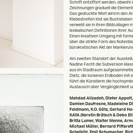
Schrift entziffert werden, obwohl
Zeichnungen graduell die Element
Das gedruckte Wort wird in den Ar
Klebestreifen löst sie Buchstaben
verwebt sie in ihren Bildcollagen
lexikalischen Definitionen ihrer Au
Einen kreativen Umgang mit formel
über die strikte Form des Notenbl
bürokratischen Akt der Markieru
Am zweiten Standort der Ausstell
Nadine Fecht die Subversion klassi
aus im Stadtraum aufgesammelten P
Dietz, die lockeren Erdboden mit 
führt die Künstlerin die hochsym
Austausch über Vergänglichkeit u
Mahdad Alizadeh
, Dieter Appelt
Damien Daufresne, Madeleine Di
Feldmann
, K.O. Götz, Gerhard H
KAYA (Kerstin Brätsch & Debo Eil
Britta Lumer, Walter Menne,
Arm
Michael Müller
,
Bernard Piffarett
Scheibitz
, Emil Schumacher, Rich