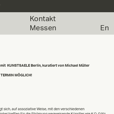
r
Kontakt
Messen
En
n mit
KUNSTSAELE Berlin
, kuratiert von Michael Müller
 TERMIN MÖGLICH!
tigt sich, auf assoziative Weise, mit den verschiedenen
abei treffen für die Strömung wegweisende Künstler wie K.O. Götz,