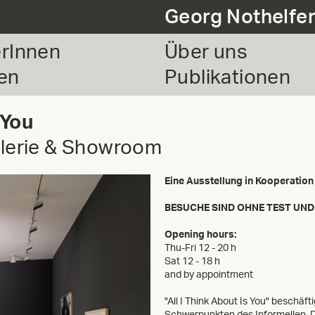
Georg Nothelfe
erInnen
Über uns
en
Publikationen
 You
alerie & Showroom
Eine Ausstellung in Kooperatio
BESUCHE SIND OHNE TEST UND
Opening hours:
Thu-Fri 12 - 20 h
Sat 12 - 18 h
and by appointment
"All I Think About Is You" beschäf
Schwerpunkten des Informellen. D