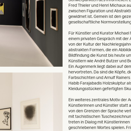
Fred Thieler und Henri Michaux a
zwischen Figuration und Abstrakti
gewidmet ist. Gemein ist den geze
gesellschaftliche Normvorstellung
Für Künstler und Kurator Michael 
einem privaten Gespräch mit der 
von der Kultur der Nachkriegsjahr
abstrakten Formen, die ein Abbild
Bildfindung die Kunst bis heute u
Künstlern wie André Butzer und Be
Ein Augenmerk liegt dabei auf dem
hervortreten. Da sind die Köpfe, 
Farbschichten und Arnulf Rainers
Habib Farajabadis Holzskulptur a
Kleidungsstücken gefertigten Sku
Ein weiteres zentrales Motiv der A
Künstlerinnen und Künstler statt 
von den Grenzen der Sprache verli
mit tachistischen Tuschezeichnun
treten in Dialog mit Künstlerinne
geschriebenen Wortes spielen. Fr